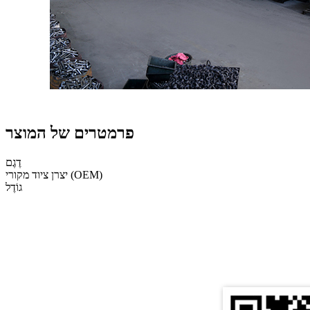
פרמטרים של המוצר
דֶגֶם
יצרן ציוד מקורי (OEM)
גוֹדֶל