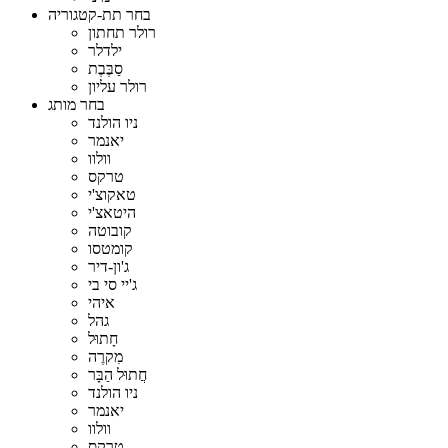
בחר תת-קטגוריה
רולר תחתון
ילדלר
סַבֶּבֶת
רולר עליון
בחר מותג
ניו הולנד
יאנמר
וולוו
טרקס
טאקוצ'י
היטאצ'י
קובוטה
קומטסו
ג'ון-דיר
ג'יי סי בי
איהי
גהל
חָתוּל
מִקרֶה
חֲתוּל הַבָּר
ניו הולנד
יאנמר
וולוו
טרקס