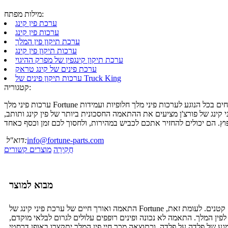
מילות מפתח:
ערכת פין קינג
ערכות פין קינג
ערכת תיקון פין המלך
ערכות תיקון פין קינג
ערכת תיקון קינגפין של מפרק ההיגוי
ערכת פינים של קינג טראק
ערכות תיקון פינים של Truck King
קטגוריה:
 קינג של פורצ'ן מציעים את ההתאמה החסכונית ביותר של פין קינג ותותב,
info@fortune-parts.com
דוא"ל:
חֲקִירָה
מוצרים קשורים
מבוא למוצר
התאמה ואורך חיים של ערכת פיני קינג של Fortune דומים לפיני קינג מסורתיים (התאמה תואמת). מכיוון שהתותב מתוכנן להתאים לפין, תהיה לכם התאמה מדויקת גם אם בקדח פין המלך יש פגמים קטנים. לעומת זאת,
לפין המלך. התאמה לא נכונה ופינים רופפים עלולים לגרום לבלאי מוקדם,