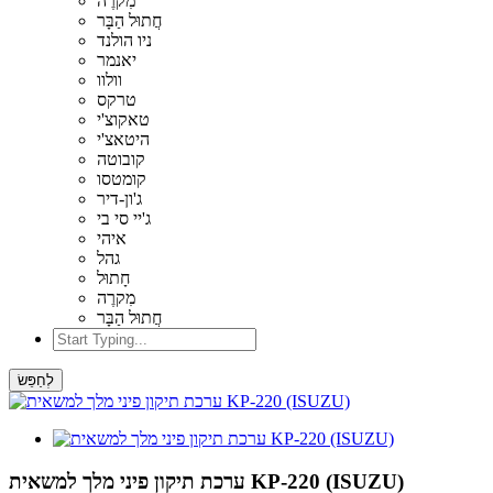
מִקרֶה
חֲתוּל הַבָּר
ניו הולנד
יאנמר
וולוו
טרקס
טאקוצ'י
היטאצ'י
קובוטה
קומטסו
ג'ון-דיר
ג'יי סי בי
איהי
גהל
חָתוּל
מִקרֶה
חֲתוּל הַבָּר
לְחַפֵּשׂ
ערכת תיקון פיני מלך למשאית KP-220 (ISUZU)