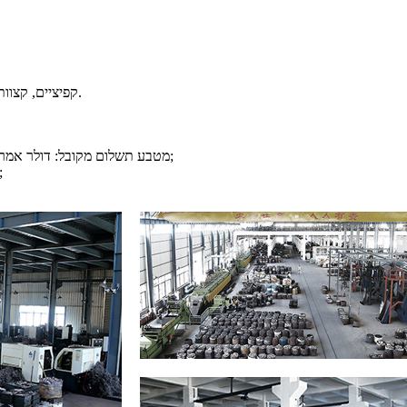
ערכות פיני מלך, ברגי ציר גלגל, ברגי U קפיציים, קצוות מוט קשרי, מפרקים אוניברסליים.
מטבע תשלום מקובל: דולר אמריקאי, אירו/ין/יפי, קנדי, אוסטרלי/הונג קונגי, ליש"ט, יואן/סין, פרנק שוויצרי;
סוג תשלום מקובל: , D/P, D/A, PayPal, Western Union