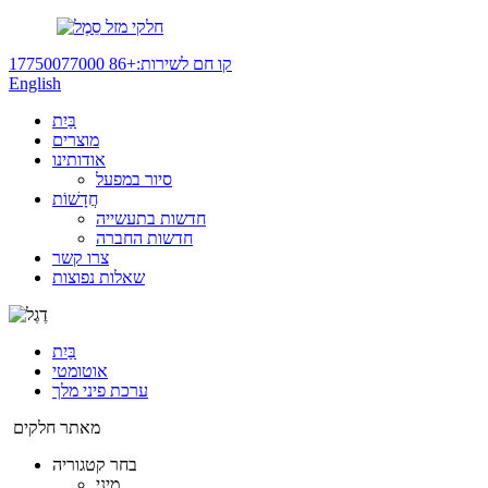
חלקי מזל
קו חם לשירות:
+86 17750077000
English
בַּיִת
מוצרים
אודותינו
סיור במפעל
חֲדָשׁוֹת
חדשות בתעשייה
חדשות החברה
צרו קשר
שאלות נפוצות
בַּיִת
אוטומטי
ערכת פיני מלך
מאתר חלקים
בחר קטגוריה
מיני