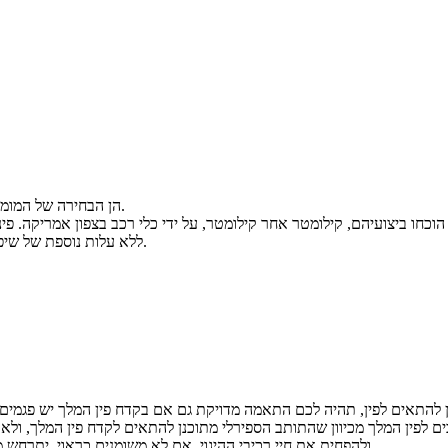
ערכות פיני מלך Fortune הן הבחירה של המומחים בכל הנוגע לערכות פיני מלך חלופיות ועמידות.
כחו ביצועיהם, קילומטר אחר קילומטר, על ידי כלי רכב בצפון אמריקה. פיני
ללא עלות נוספת של שיפוץ. הם יכולים להחזיר אתכם לכביש במהירות, ולחסוך לכם זמן וכסף כאחד.
בים לפין המלך מכיוון שהתותב הספירלי מתוכנן להתאים לקדח פין המלך, ולא 
ולהפחית את חיי רכיבי ההיגוי. אם לא משומנים כראוי, יתרחש מגע של פלדה על פלדה, וכתוצאה מכך חיי פין המלך יתקצרו באופן דרסטי.