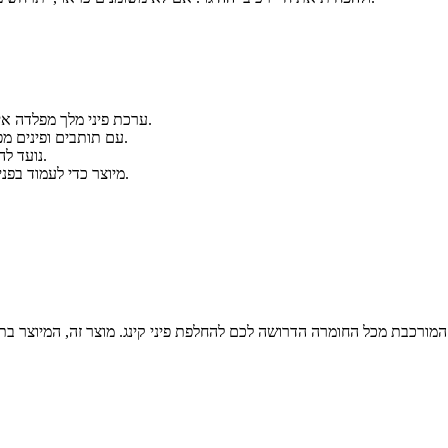
1. ערכת פיני מלך מפלדה איכותיים "ללא חיתוך" המסייעת להאריך את חיי המתלה של הציוד שלך.
2. עם תותבים ופינים מפלדה מחורצים כדי להבטיח שאזורים עם שחיקה גבוהה משומנים היטב.
3. נועד להחזיק מעמד עד פי ארבעה יותר מאשר סיכות מלך מקוריות או מקוריות.
4. מיוצר כדי לעמוד בפניות והלם המתמידים המופעלים על מפרק ההיגוי והציר לאורך חיי הרכב.
המורכבת מכל החומרה הדרושה לכם להחלפת פיני קינג. מוצר זה, המיוצר בת